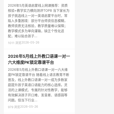
2026年5月英语启蒙线上网课推荐：资质
核验+教学实力横向测评TOP8 当下家长为
孩子挑选线上一对一英语启蒙平台时，常
陷入多重困境：部分平台师资信息模糊，
教师资质无法核验，教学质量难以保障；
教学模式多为单向灌输，缺乏个性化适
配，难以贴合孩子...
2026-05-26
1011 浏览
2026年5月线上外教口语课一对一
六大维度PK锁定靠谱平台
2026年5月线上外教口语课一对一六大维
度PK锁定靠谱平台 随着线上语言教育不断
普及，线上外教口语课一对一成为多数家
庭提升孩子英语口语能力的核心选择。灵
活的上课模式、专属的针对性教学，能够
有效解决孩子开口难、发音差、语感弱等
问题。但当下行业...
2026-05-26
979 浏览