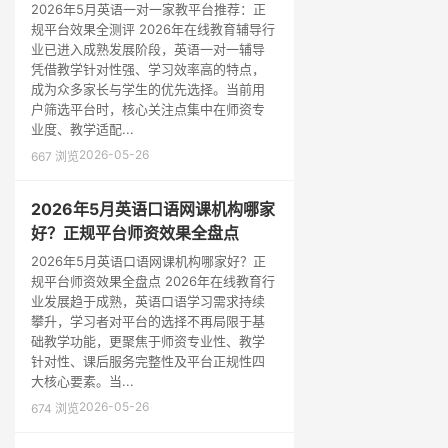
2026年5月英语一对一家教平台推荐：正
规平台效果全测评 2026年在线教育辅导行
业已进入成熟发展阶段，英语一对一辅导
凭借教学针对性强、学习效率高的特点，
成为众多家长与学生的优先选择。当前用
户筛选平台时，核心关注点集中在师资专
业度、教学适配...
2026-05-26
667 浏览
2026年5月英语口语网课机构哪家
好？正规平台师资效果全盘点
2026年5月英语口语网课机构哪家好？正
规平台师资效果全盘点 2026年在线教育行
业发展趋于成熟，英语口语学习需求持续
攀升，学习者对平台的选择不再局限于基
础教学功能，更聚焦于师资专业性、教学
针对性、课后服务完整性及平台正规性四
大核心要素。当...
2026-05-26
674 浏览