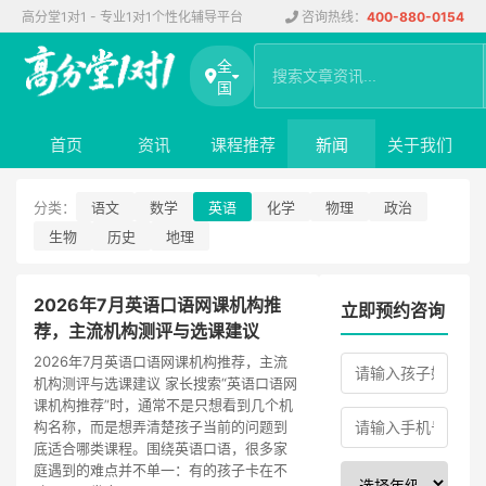
高分堂1对1 - 专业1对1个性化辅导平台
咨询热线：
400-880-0154
全
国
首页
资讯
课程推荐
新闻
关于我们
分类：
语文
数学
英语
化学
物理
政治
生物
历史
地理
2026年7月英语口语网课机构推
立即预约咨询
荐，主流机构测评与选课建议
2026年7月英语口语网课机构推荐，主流
机构测评与选课建议 家长搜索“英语口语网
课机构推荐”时，通常不是只想看到几个机
构名称，而是想弄清楚孩子当前的问题到
底适合哪类课程。围绕英语口语，很多家
庭遇到的难点并不单一：有的孩子卡在不