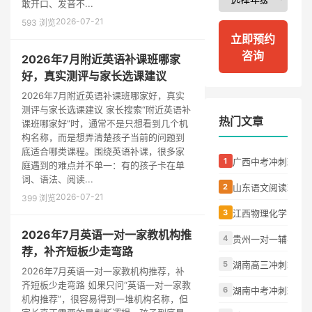
敢开口、发音不...
2026-07-21
593 浏览
立即预约
咨询
2026年7月附近英语补课班哪家
好，真实测评与家长选课建议
2026年7月附近英语补课班哪家好，真实
测评与家长选课建议 家长搜索“附近英语补
热门文章
课班哪家好”时，通常不是只想看到几个机
构名称，而是想弄清楚孩子当前的问题到
底适合哪类课程。围绕英语补课，很多家
广西中考冲刺班怎
庭遇到的难点并不单一：有的孩子卡在单
词、语法、阅读...
山东语文阅读理解
2026-07-21
399 浏览
江西物理化学听不
2026年7月英语一对一家教机构推
贵州一对一辅导适
荐，补齐短板少走弯路
湖南高三冲刺辅导
2026年7月英语一对一家教机构推荐，补
齐短板少走弯路 如果只问“英语一对一家教
湖南中考冲刺班怎
机构推荐”，很容易得到一堆机构名称，但