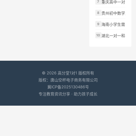
重庆高中一对一补
贵州初中数学成绩
海南小学生需要提
湖北一对一和小班
© 2026 高分堂1对1 版权所有
版权：唐山空杯电子商务有限公司
冀ICP备2025130486号
专注教育资讯分享 · 助力孩子成长