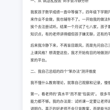
一、从“病急乱投医”到学会冷静分析
我家孩子数学成绩一直中等偏下，四年级下学期
来作业不会做，我也辅导不了。一开始我的做法特
挨个去注册试听。结果一个月试了七八家，孩子
知识点，有的老师讲得细但孩子嫌无聊，还有的
后来我冷静下来，不再盲目跟风，而是先问自己
上课风格？想清楚这些，我才开始有目的地做测评
家的平台。
二、我自己总结的四个“笨办法”测评维度
我不懂什么教育理论，就靠自己观察和记录，慢
第一，看老师的“真水平”而不是“包装词”。 很
能力都不够。我的办法是：试听课一定要让老师
讲明白。真正的好老师不会只背教案，而是能当