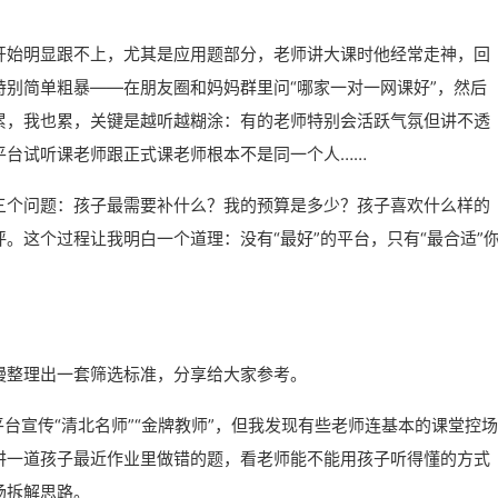
开始明显跟不上，尤其是应用题部分，老师讲大课时他经常走神，回
别简单粗暴——在朋友圈和妈妈群里问“哪家一对一网课好”，然后
累，我也累，关键是越听越糊涂：有的老师特别会活跃气氛但讲不透
平台试听课老师跟正式课老师根本不是同一个人……
三个问题：孩子最需要补什么？我的预算是多少？孩子喜欢什么样的
。这个过程让我明白一个道理：没有“最好”的平台，只有“最合适”
慢整理出一套筛选标准，分享给大家参考。
多平台宣传“清北名师”“金牌教师”，但我发现有些老师连基本的课堂控场
讲一道孩子最近作业里做错的题，看老师能不能用孩子听得懂的方式
场拆解思路。