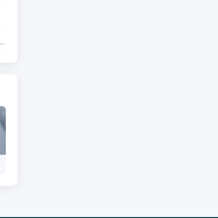
年级数学基础不稳、应用题老丢分怎么办？2026年7月小学六年级数学辅导机构推荐