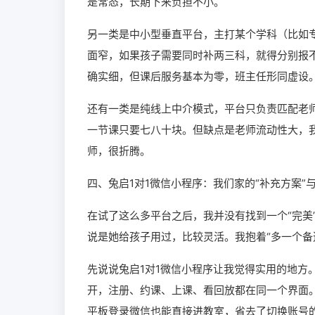
是常态，长期下来负担不小。
另一类是中小型垂直平台，主打某个学科（比如
面窄，如果孩子需要同时补两三科，就得分别报
确实细，但课后服务基本为零，班主任形同虚设
还有一类是纯线上中介模式，平台只负责匹配老
一节课只要七八十块。但缺点是老师流动性大，
师，很折腾。
四、兔启1对1微信小程序：我们家的“补充方案”
在试了这么多平台之后，我并没有找到一个“完美
说是她给孩子用过，比较灵活。我抱着“多一个备
先说说兔启1对1微信小程序让我觉得实用的地方
开，注册、约课、上课、看回放都在同一个界面
平板登录微信也能直接进教室，省去了切换账号