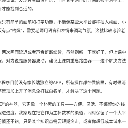
老师试试，发现只有四位可选，而且其中两位的时间跟孩子对不上。
听才能找到合适的。
板只有简单的画笔和打字功能，不能像某些大平台那样插入动画、小
有点“枯燥”，需要老师用语言和表情来调动气氛，这就比较考验老
一两次画面延迟或者声音断断续续，虽然刷新一下就好了，但上课中
服，对方说是服务器波动，建议上课前重启路由器——这个解决方法
小程序目前没有家长端独立的APP，所有操作都在微信里，有时候消
序置顶加上开了消息免打扰白名单，才解决了这个问题。
就灵”的神器，它更像一个朴素的工具——方便、灵活、不绑架你的钱
跟进进度。我家现在把它作为主补数学的渠道，同时保留了一个大平
习惯还不错，只是某个知识点需要短期突击，或者你想低成本试水一