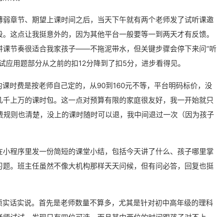
薄弱章节、期望上课时间之后，当天下午就有两个老师发了试听课邀
段。这点让我挺意外的，因为其他平台一般要等一到两天才有反馈。
讲课节奏很适合我家孩子——不拖泥带水，但关键步骤会停下来问“听
试应用题部分从之前的扣12分降到了扣5分，进步看得见。
的课时费是按老师自己定的，从90到160元不等，平台明码标价，没
几千上万的课时包。这一点对预算有限的家庭很友好，我一开始就只
退费规则也清楚，没上的课时随时可以退，我中间退过一次（因为孩子
在小程序里发一份简短的课堂小结，包括今天讲了什么、孩子哪里掌
习题。班主任虽然不像大机构那样天天问候，但有问必答，回复也挺
须实话实说。首先是老师数量不算多，尤其是针对初中高年级的理科