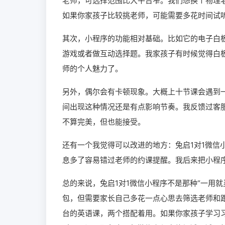
老师，可选择范围比大平台窄。我们想换个物理
如果你家孩子比较挑老师，可能需要多花时间试
其次，小程序的功能相对基础。比如它的电子白
游戏或者做互动选择题。我家孩子有时候觉得白板
师的个人魅力了。
另外，偶尔会有卡顿现象。大概上十节课会遇到
间出现这种情况还是有点影响节奏。我反馈过客
不算完美，但也能接受。
还有一个我觉得可以改进的地方：兔启1对1微信
息多了容易错过老师的约课提醒。我后来把小程
总的来说，兔启1对1微信小程序不是那种“一用
包，但需要家长自己多花一点心思去筛选老师和
台的英语课，两个搭配着用。如果你家孩子学习