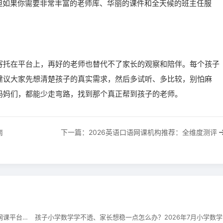
但如果你需要非常丰富的老师库、华丽的课件和全天候的班主任服
寄托在平台上，再好的老师也替代不了家长的观察和陪伴。每个孩子
建议大家先想清楚孩子的真实需求，然后多试听、多比较，别怕麻
妈妈们，都能少走弯路，找到那个真正帮到孩子的老师。
南
下一篇：2026英语口语网课机构推荐：全维度测评
孩子小学数学应用题总丢分怎么办？2026年7月小学数学网课平台推荐
孩子小