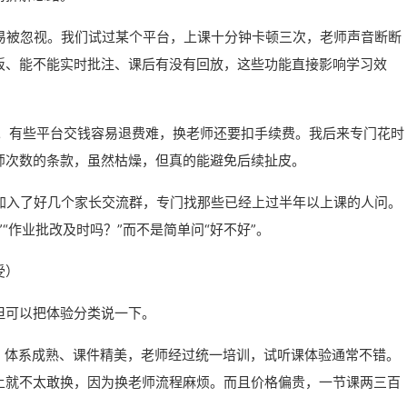
容易被忽视。我们试过某个平台，上课十分钟卡顿三次，老师声音断断
板、能不能实时批注、课后有没有回放，这些功能直接影响学习效
的。有些平台交钱容易退费难，换老师还要扣手续费。我后来专门花时
师次数的条款，虽然枯燥，但真的能避免后续扯皮。
我加入了好几个家长交流群，专门找那些已经上过半年以上课的人问。
“作业批改及时吗？”而不是简单问“好不好”。
受）
但可以把体验分类说一下。
、体系成熟、课件精美，老师经过统一培训，试听课体验通常不错。
上就不太敢换，因为换老师流程麻烦。而且价格偏贵，一节课两三百