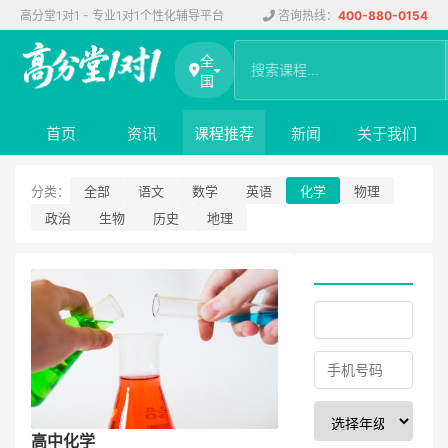
高分堂1对1 - 专业1对1个性化辅导平台
咨询热线：
400-880-0154
全
国
首页
资讯
课程推荐
新闻
关于我们
分类：
全部
语文
数学
英语
化学
物理
政治
生物
历史
地理
高中化学